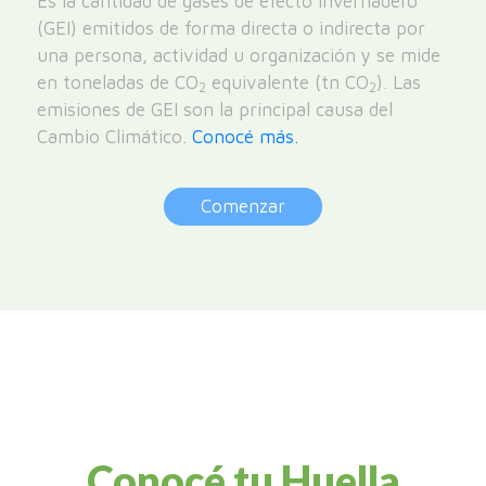
Es la cantidad de
gases de efecto invernadero
(GEI)
emitidos de forma directa o indirecta
por
una persona, actividad u organización y se mide
en toneladas de CO
equivalente (tn CO
). Las
2
2
emisiones de GEI son la principal causa del
Cambio Climático.
Conocé más.
Comenzar
Conocé tu Huella